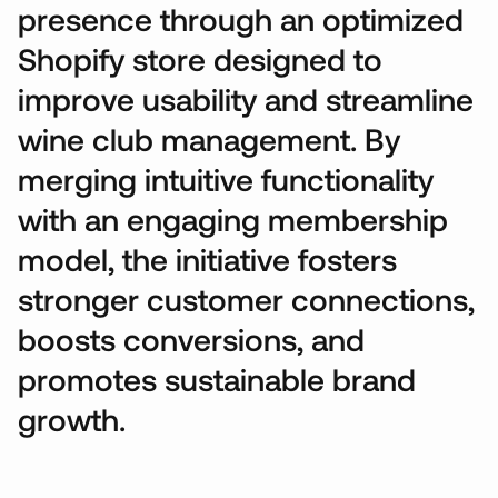
p
r
e
s
e
n
c
e
t
h
r
o
u
g
h
a
n
o
p
t
i
m
i
z
e
d
S
h
o
p
i
f
y
s
t
o
r
e
d
e
s
i
g
n
e
d
t
o
i
m
p
r
o
v
e
u
s
a
b
i
l
i
t
y
a
n
d
s
t
r
e
a
m
l
i
n
e
w
i
n
e
c
l
u
b
m
a
n
a
g
e
m
e
n
t
.
B
y
m
e
r
g
i
n
g
i
n
t
u
i
t
i
v
e
f
u
n
c
t
i
o
n
a
l
i
t
y
w
i
t
h
a
n
e
n
g
a
g
i
n
g
m
e
m
b
e
r
s
h
i
p
m
o
d
e
l
,
t
h
e
i
n
i
t
i
a
t
i
v
e
f
o
s
t
e
r
s
s
t
r
o
n
g
e
r
c
u
s
t
o
m
e
r
c
o
n
n
e
c
t
i
o
n
s
,
b
o
o
s
t
s
c
o
n
v
e
r
s
i
o
n
s
,
a
n
d
p
r
o
m
o
t
e
s
s
u
s
t
a
i
n
a
b
l
e
b
r
a
n
d
g
r
o
w
t
h
.