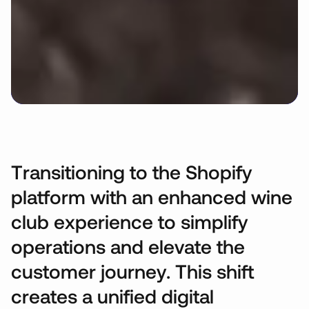
T
r
a
n
s
i
t
i
o
n
i
n
g
t
o
t
h
e
S
h
o
p
i
f
y
p
l
a
t
f
o
r
m
w
i
t
h
a
n
e
n
h
a
n
c
e
d
w
i
n
e
c
l
u
b
e
x
p
e
r
i
e
n
c
e
t
o
s
i
m
p
l
i
f
y
o
p
e
r
a
t
i
o
n
s
a
n
d
e
l
e
v
a
t
e
t
h
e
c
u
s
t
o
m
e
r
j
o
u
r
n
e
y
.
T
h
i
s
s
h
i
f
t
c
r
e
a
t
e
s
a
u
n
i
f
i
e
d
d
i
g
i
t
a
l